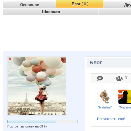
Блог
( 0 )
Основное
Др
Шпионаж
Блог
31
*Natalina*
*Мелан
Посмотреть ещё
Портрет заполнен на 69 %