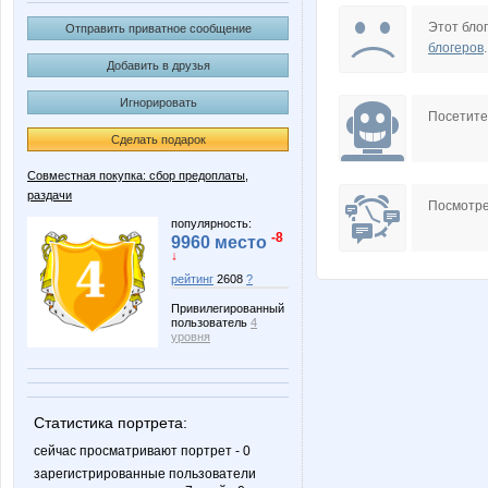
BooK-ashka
Choly
Этот блог
Отправить приватное сообщение
блогеров
.
Добавить в друзья
Игнорировать
KIK0
Kathrin
Посетит
Сделать подарок
Совместная покупка: сбор предоплаты,
раздачи
MACKOTT
MIX-2-MISS
Посмотре
популярность:
-8
9960 место
↓
рейтинг
2608
?
Nelena
Ny
Привилегированный
пользователь
4
уровня
SWAROVSKI OW
Samme
Статистика портрета:
сейчас просматривают портрет - 0
зарегистрированные пользователи